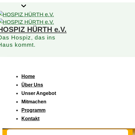
↓
Zum
Inhalt
HOSPIZ HÜRTH e.V.
Das Hospiz, das ins
Haus kommt.
Hauptnavigation
Menü
Home
Über Uns
Unser Angebot
Mitmachen
Programm
Kontakt