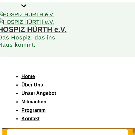
↓
Zum
Inhalt
HOSPIZ HÜRTH e.V.
Das Hospiz, das ins
Haus kommt.
Hauptnavigation
Menü
Home
Über Uns
Unser Angebot
Mitmachen
Programm
Kontakt