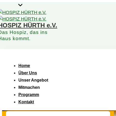
↓
Zum
Inhalt
HOSPIZ HÜRTH e.V.
Das Hospiz, das ins
Haus kommt.
Hauptnavigation
Menü
Home
Über Uns
Unser Angebot
Mitmachen
Programm
Kontakt