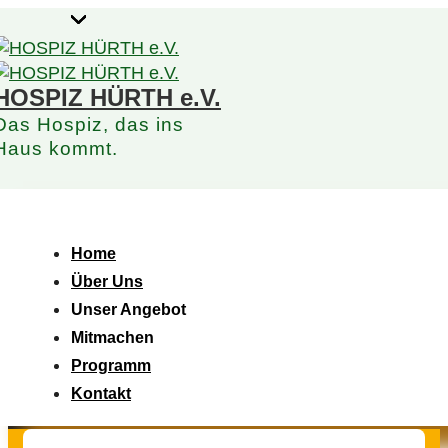
↓
Zum
Inhalt
HOSPIZ HÜRTH e.V.
Das Hospiz, das ins
Haus kommt.
Hauptnavigation
Menü
Home
Über Uns
Unser Angebot
Mitmachen
Programm
Kontakt