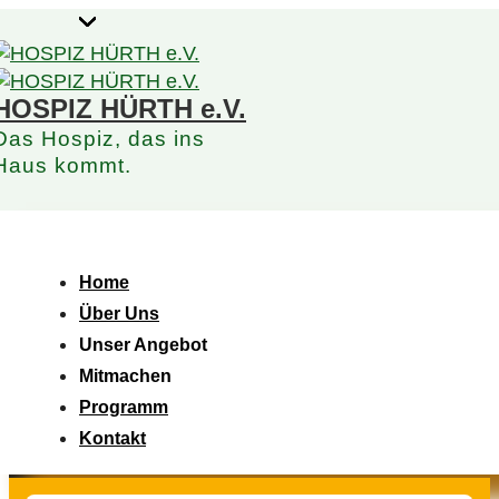
↓
Zum
Inhalt
HOSPIZ HÜRTH e.V.
Das Hospiz, das ins
Haus kommt.
Hauptnavigation
Menü
Home
Über Uns
Unser Angebot
Mitmachen
Programm
Kontakt