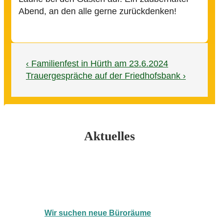
Abend, an den alle gerne zurückdenken!
Beitragsnavigation
Vorheriger
‹ Familienfest in Hürth am 23.6.2024
Beitrag
Nächster
Trauergespräche auf der Friedhofsbank ›
ist
Beitrag
ist
Aktuelles
Wir suchen neue Büroräume