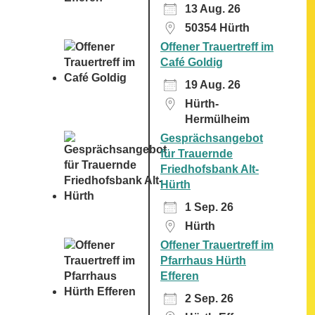
13 Aug. 26
50354 Hürth
Offener Trauertreff im
Café Goldig
19 Aug. 26
Hürth-
Hermülheim
Gesprächsangebot
für Trauernde
Friedhofsbank Alt-
Hürth
1 Sep. 26
Hürth
Offener Trauertreff im
Pfarrhaus Hürth
Efferen
2 Sep. 26