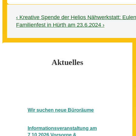
Beitragsnavigation
Vorheriger
‹ Kreative Spende der Helios Nähwerkstatt: Eulen
Beitrag
Nächster
Familienfest in Hürth am 23.6.2024 ›
ist
Beitrag
ist
Aktuelles
Wir suchen neue Büroräume
Informationsveranstaltung am
7.10.2026 Vorsorge &