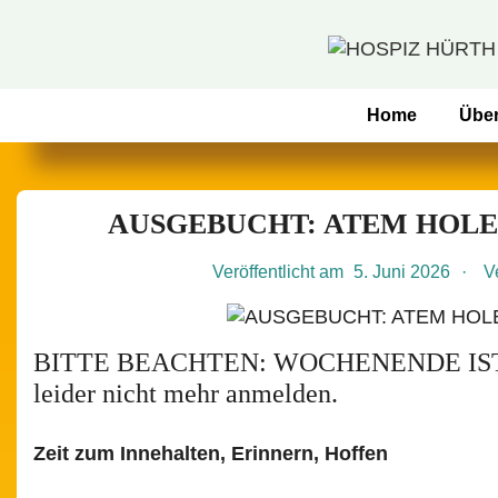
↓
Zum
Inhalt
Hauptnavigation
Home
Übe
AUSGEBUCHT: ATEM HOLEN –
Veröffentlicht am
5. Juni 2026
V
BITTE BEACHTEN: WOCHENENDE IST B
leider nicht mehr anmelden.
Zeit zum Innehalten, Erinnern, Hoffen